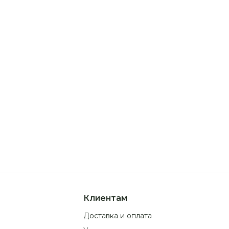
орский букет «Ягодный сорбет»
+
+
00 р.
19 750 р.
Клиентам
Доставка и оплата