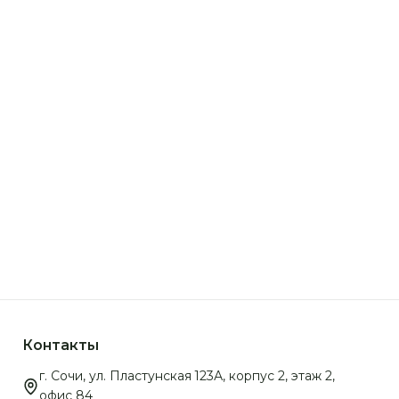
Корзина из 25 французских роз и эвкалипта
Монобукет из Французск
+
12 972 р.
Контакты
г. Сочи, ул. Пластунская 123А, корпус 2, этаж 2,
офис 84