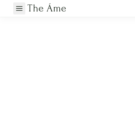
The Áme
Главная
/
Каталог
/
Цветы в коробке
/
Коробка с цветами