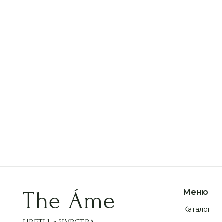
Похожие букеты
Монобукет из гортензий 15шт
Авт
+
11 850 р.
14 0
The Áme
Меню
Каталог