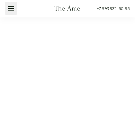
35
см
50
см
The Áme
Главная
/
Каталог
/
Популярное
/
Авторский букет «Нежность»
+7 993 932-60-95
Авторский букет «Нежность»
3 200
₽
В КОРЗИНУ
ОФОРМИТЬ СЕЙЧАС
Намекнуть о подарке
Доставка от 30 минут
Фото перед отправкой
Гарантия свежести