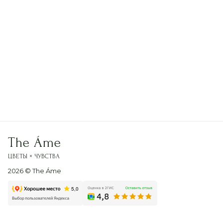
Похожие букеты
Корзина с подсолнухами и хризантемами
Авторский букет «Летний ветерок»
+
+
+
4 250 р.
2 850 р.
2 600 р.
The Áme
ЦВЕТЫ × ЧУВСТВА
2026
© The Áme