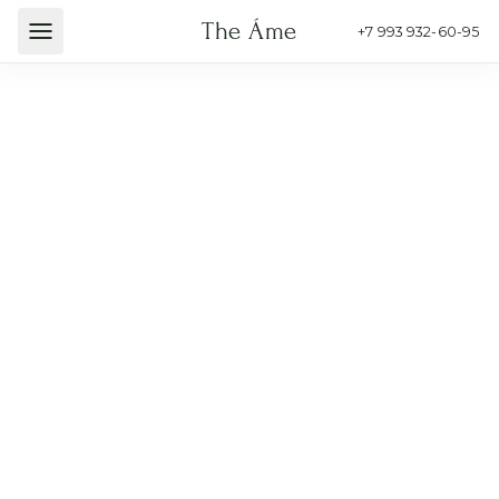
15
см
25
см
The Áme
Главная
/
Каталог
/
Игрушки
/
Плюшевый мишка розовый
+7 993 932-60-95
Плюшевый мишка розовый
1 500
₽
В КОРЗИНУ
ОФОРМИТЬ СЕЙЧАС
Намекнуть о подарке
Доставка от 30 минут
Фото перед отправкой
Добавим к букету
Сборка:
20
минут