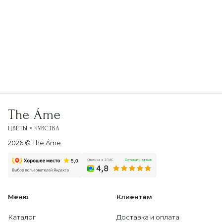
Можно добавить к заказу
Флористический секатор
Латексные Шары «Happy Birthday, булочка»
+
+
+
600 р.
от 1 250 р.
12 800 р.
The Áme
ЦВЕТЫ × ЧУВСТВА
2026
© The Áme
Меню
Клиентам
Каталог
Доставка и оплата